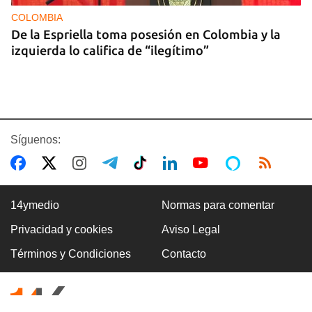
COLOMBIA
De la Espriella toma posesión en Colombia y la
izquierda lo califica de “ilegítimo”
Síguenos:
14ymedio
Normas para comentar
Privacidad y cookies
Aviso Legal
BOXEO
Términos y Condiciones
Contacto
El boxeo masculino cubano se quedó sin títulos
en Santo Domingo