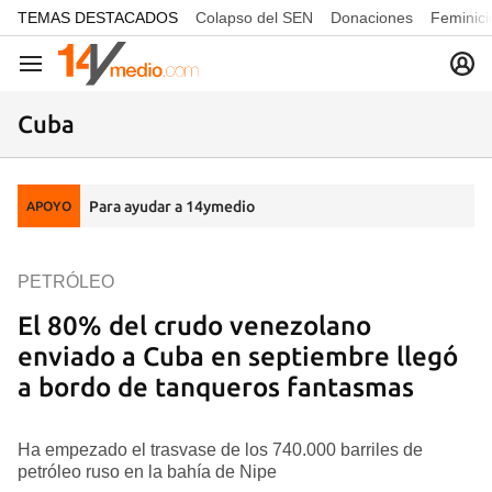
common.go-to-content
TEMAS DESTACADOS
Colapso del SEN
Donaciones
Feminici
Navegación
Cuba
Para ayudar a 14ymedio
APOYO
PETRÓLEO
El 80% del crudo venezolano
enviado a Cuba en septiembre llegó
a bordo de tanqueros fantasmas
Ha empezado el trasvase de los 740.000 barriles de
petróleo ruso en la bahía de Nipe