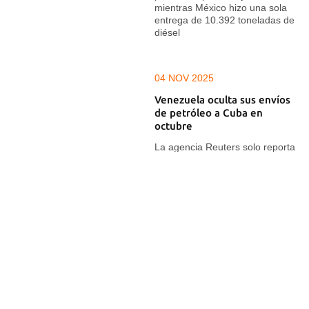
mientras México hizo una sola
entrega de 10.392 toneladas de
diésel
04 NOV 2025
Venezuela oculta sus envíos
de petróleo a Cuba en
octubre
La agencia Reuters solo reporta
la exportación de 11.000 barriles
al día de derivados del crudo
21 OCT 2025
Vuelca una rastra de Cupet
en la Vía Blanca con 31.000
litros de crudo
El siniestro ocurrió en torno a las
6:40 de la tarde de este lunes,