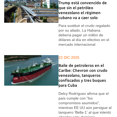
Trump está convencido de
que sin el petróleo
venezolano el régimen
cubano va a caer solo
Para sustituir el crudo regalado
por su aliado, La Habana
debería pagar un millón de
dólares al día en efectivo en el
mercado internacional
22 DIC 2025
Baile de petroleros en el
Caribe: Chevron con crudo
venezolano, tanqueros
confiscados y tres buques
para Cuba
Delcy Rodríguez afirma que el
país cumple con "los
compromisos asumidos",
mientras EE UU aún persigue al
tanquero 'Bella-1' al que intentó
abordar este domingo