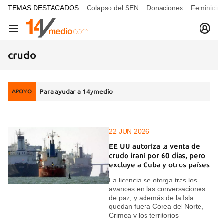
common.go-to-content
TEMAS DESTACADOS
Colapso del SEN
Donaciones
Feminici
Navegación
crudo
Para ayudar a 14ymedio
APOYO
22 JUN 2026
EE UU autoriza la venta de
crudo iraní por 60 días, pero
excluye a Cuba y otros países
La licencia se otorga tras los
avances en las conversaciones
de paz, y además de la Isla
quedan fuera Corea del Norte,
Crimea y los territorios