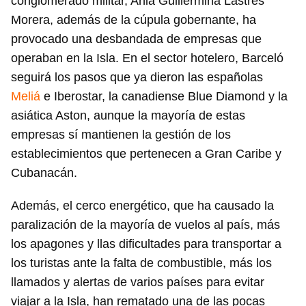
conglomerado militar, Ania Guillermina Lastres
Morera, además de la cúpula gobernante, ha
provocado una desbandada de empresas que
operaban en la Isla. En el sector hotelero, Barceló
seguirá los pasos que ya dieron las españolas
Meliá
e Iberostar, la canadiense Blue Diamond y la
asiática Aston, aunque la mayoría de estas
empresas sí mantienen la gestión de los
establecimientos que pertenecen a Gran Caribe y
Cubanacán.
Además, el cerco energético, que ha causado la
paralización de la mayoría de vuelos al país, más
los apagones y llas dificultades para transportar a
los turistas ante la falta de combustible, más los
Guardar como favorito
llamados y alertas de varios países para evitar
Para poder guardar como favorito, primero has de
viajar a la Isla, han rematado una de las pocas
iniciar sesión con tu cuenta de 14ymedio.