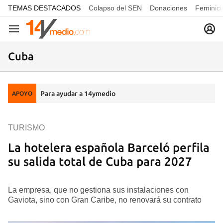
common.go-to-content
TEMAS DESTACADOS
Colapso del SEN
Donaciones
Feminici
Navegación
Cuba
Para ayudar a 14ymedio
APOYO
TURISMO
La hotelera española Barceló perfila
su salida total de Cuba para 2027
La empresa, que no gestiona sus instalaciones con
Gaviota, sino con Gran Caribe, no renovará su contrato