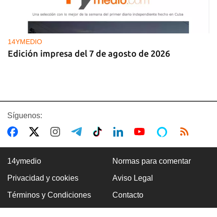
14YMEDIO
Edición impresa del 7 de agosto de 2026
Síguenos:
14ymedio
Normas para comentar
Privacidad y cookies
Aviso Legal
DEPORTACIONES EE UU
Términos y Condiciones
Contacto
El ICE envía a la fuerza a migrantes, entre ellos
cuatro cubanos, a la República Centroafricana