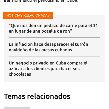
transformando el periodismo en Cuba.
NOTICIAS RELACIONADAS
"Que nos den un pedazo de carne para el 31
en lugar de una botella de ron"
Guardar como favorito
La inflación hace desaparecer el turrón
navideño de las mesas cubanas
Para poder guardar como favorito, primero has de
iniciar sesión con tu cuenta de 14ymedio.
Un negocio privado en Cuba compra el
INICIAR SESIÓN
CANCELAR
azúcar a los clientes para hacer sus
chocolates
Temas relacionados