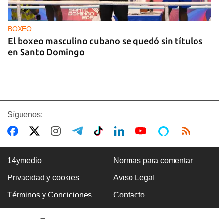
BOXEO
El boxeo masculino cubano se quedó sin títulos
en Santo Domingo
Síguenos:
14ymedio
Normas para comentar
Privacidad y cookies
Aviso Legal
CUBA Y LA NOCHE
Términos y Condiciones
Contacto
La extrema izquierda ya no puede rescatar a La
Habana