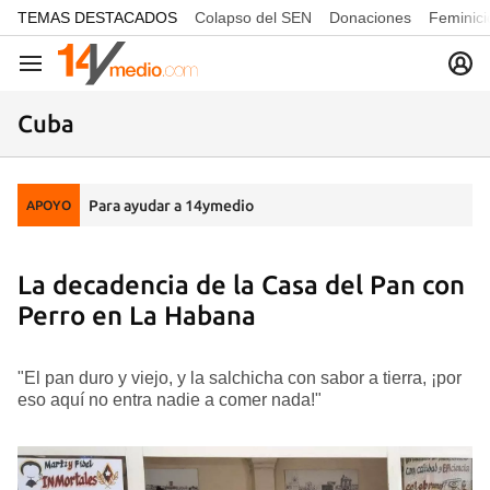
common.go-to-content
TEMAS DESTACADOS
Colapso del SEN
Donaciones
Feminici
Navegación
Cuba
Para ayudar a 14ymedio
APOYO
La decadencia de la Casa del Pan con
Perro en La Habana
"El pan duro y viejo, y la salchicha con sabor a tierra, ¡por
eso aquí no entra nadie a comer nada!"