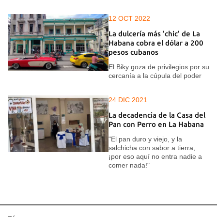
12 OCT 2022
La dulcería más 'chic' de La
Habana cobra el dólar a 200
pesos cubanos
El Biky goza de privilegios por su
cercanía a la cúpula del poder
24 DIC 2021
La decadencia de la Casa del
Pan con Perro en La Habana
"El pan duro y viejo, y la
salchicha con sabor a tierra,
¡por eso aquí no entra nadie a
comer nada!"