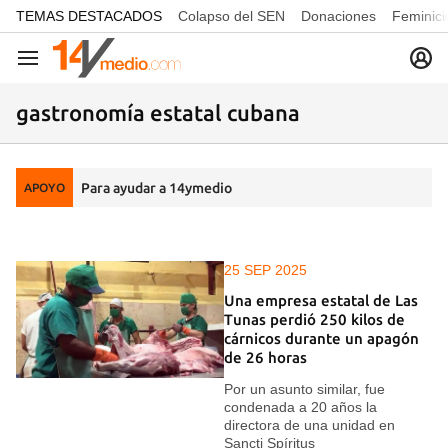
common.go-to-content
TEMAS DESTACADOS
Colapso del SEN
Donaciones
Feminici
Navegación
gastronomía estatal cubana
Para ayudar a 14ymedio
APOYO
25 SEP 2025
Una empresa estatal de Las
Tunas perdió 250 kilos de
cárnicos durante un apagón
de 26 horas
Por un asunto similar, fue
condenada a 20 años la
directora de una unidad en
Sancti Spíritus