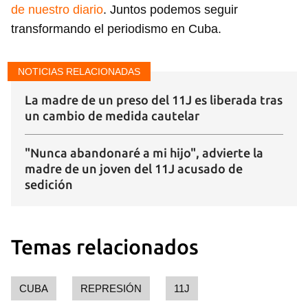
de nuestro diario
. Juntos podemos seguir
transformando el periodismo en Cuba.
NOTICIAS RELACIONADAS
La madre de un preso del 11J es liberada tras
un cambio de medida cautelar
"Nunca abandonaré a mi hijo", advierte la
madre de un joven del 11J acusado de
sedición
Temas relacionados
Guardar como favorito
CUBA
REPRESIÓN
11J
Para poder guardar como favorito, primero has de
iniciar sesión con tu cuenta de 14ymedio.