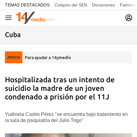
common.go-to-content
TEMAS DESTACADOS
Colapso del SEN
Donaciones
Feminici
Navegación
Cuba
Para ayudar a 14ymedio
APOYO
Hospitalizada tras un intento de
suicidio la madre de un joven
condenado a prisión por el 11J
Yudinela Castro Pérez "se encuentra bajo tratamiento en
la sala de psiquiatría del Julio Trigo"