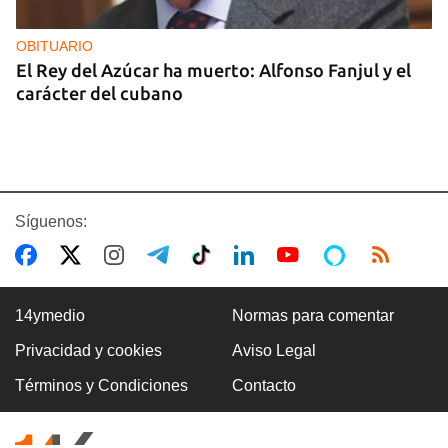
OBITUARIO
El Rey del Azúcar ha muerto: Alfonso Fanjul y el
carácter del cubano
Síguenos:
14ymedio
Normas para comentar
Privacidad y cookies
Aviso Legal
MIGRACIÓN
Términos y Condiciones
Contacto
Desalojan en Uruguay a cubanos que pagaron
hasta 746 dólares a unos falsos propietarios