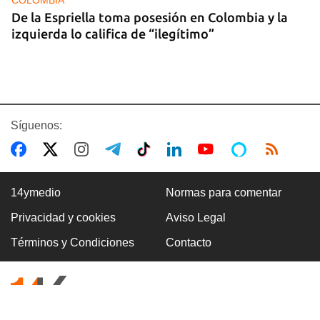
De la Espriella toma posesión en Colombia y la
izquierda lo califica de “ilegítimo”
Síguenos:
14ymedio
Normas para comentar
Privacidad y cookies
Aviso Legal
BOXEO
Términos y Condiciones
Contacto
El boxeo masculino cubano se quedó sin títulos
en Santo Domingo