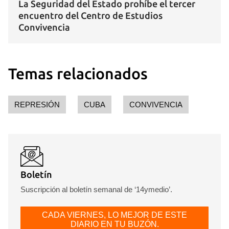
La Seguridad del Estado prohíbe el tercer
Guardar como favorito
encuentro del Centro de Estudios
Convivencia
Para poder guardar como favorito, primero has de
iniciar sesión con tu cuenta de 14ymedio.
INICIAR SESIÓN
CANCELAR
Temas relacionados
REPRESIÓN
CUBA
CONVIVENCIA
Boletín
Suscripción al boletín semanal de ‘14ymedio’.
CADA VIERNES, LO MEJOR DE ESTE
DIARIO EN TU BUZÓN.