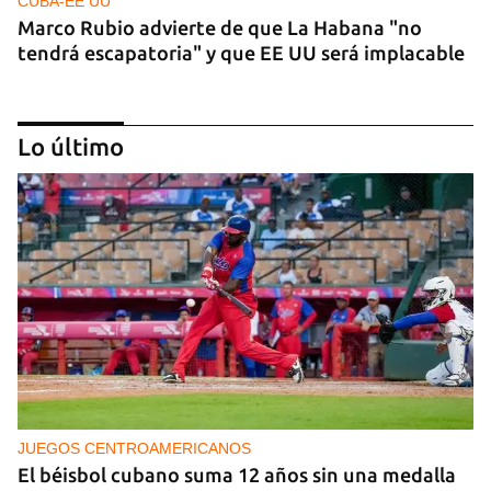
CUBA-EE UU
Marco Rubio advierte de que La Habana "no
tendrá escapatoria" y que EE UU será implacable
Lo último
PODCAST
Cafecito informativo del viernes 7 de agosto de
2026
JUEGOS CENTROAMERICANOS
El béisbol cubano suma 12 años sin una medalla