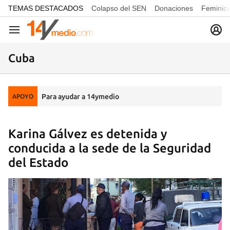
common.go-to-content
TEMAS DESTACADOS
Colapso del SEN
Donaciones
Feminici
Navegación
Cuba
Para ayudar a 14ymedio
APOYO
Karina Gálvez es detenida y
conducida a la sede de la Seguridad
del Estado