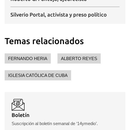
Para poder guardar como favorito, primero has de
Silverio Portal, activista y preso político
iniciar sesión con tu cuenta de 14ymedio.
INICIAR SESIÓN
CANCELAR
Temas relacionados
FERNANDO HERIA
ALBERTO REYES
IGLESIA CATÓLICA DE CUBA
Boletín
Suscripción al boletín semanal de ‘14ymedio’.