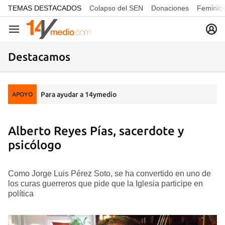
common.go-to-content
TEMAS DESTACADOS
Colapso del SEN
Donaciones
Feminici
Navegación
Destacamos
Para ayudar a 14ymedio
APOYO
Alberto Reyes Pías, sacerdote y
psicólogo
Como Jorge Luis Pérez Soto, se ha convertido en uno de
los curas guerreros que pide que la Iglesia participe en
política