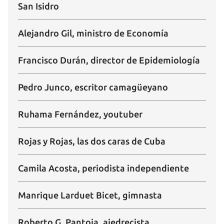
San Isidro
Alejandro Gil, ministro de Economía
Francisco Durán, director de Epidemiología
Pedro Junco, escritor camagüeyano
Ruhama Fernández, youtuber
Rojas y Rojas, las dos caras de Cuba
Camila Acosta, periodista independiente
Manrique Larduet Bicet, gimnasta
Roberto G. Pantoja, ajedrecista
Guardar como favorito