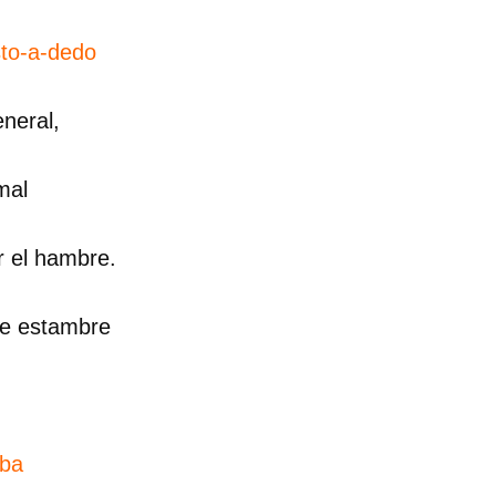
to-a-dedo
neral,
mal
r el hambre.
de estambre
.
aba