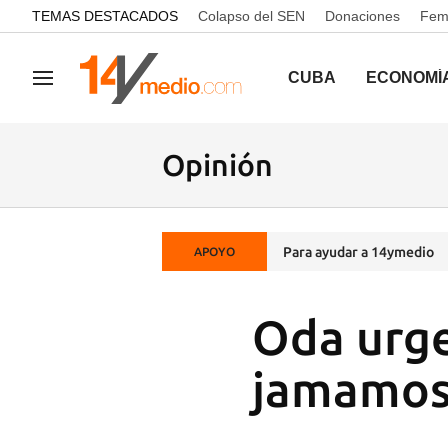
common.go-to-content
TEMAS DESTACADOS
Colapso del SEN
Donaciones
Femi
CUBA
ECONOMÍ
Navegación
Opinión
Para ayudar a 14ymedio
APOYO
Oda urge
jamamo