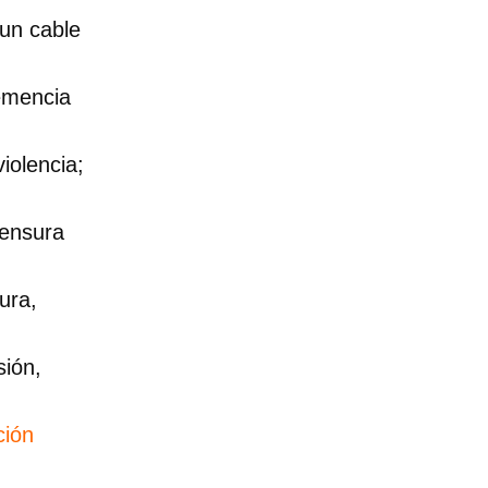
un cable
lemencia
iolencia;
censura
ura,
sión,
ción