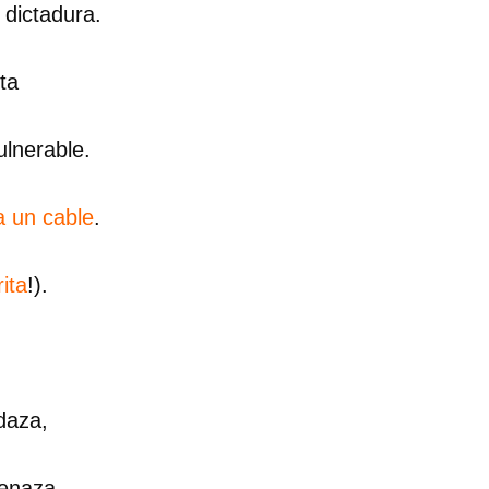
dictadura.
ta
ulnerable.
 un cable
.
ita
!).
dar como favorito
daza,
 poder guardar como favorito, primero has de iniciar sesión con
ta de 14ymedio.
menaza