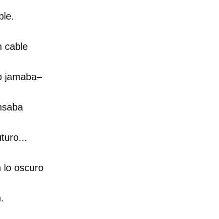
ble.
 cable
o jamaba–
nsaba
turo...
 lo oscuro
.