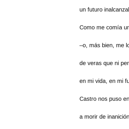
un futuro inalcanza
Como me comía un
–o, más bien, me l
de veras que ni pe
en mi vida, en mi fu
Castro nos puso en
a morir de inanición