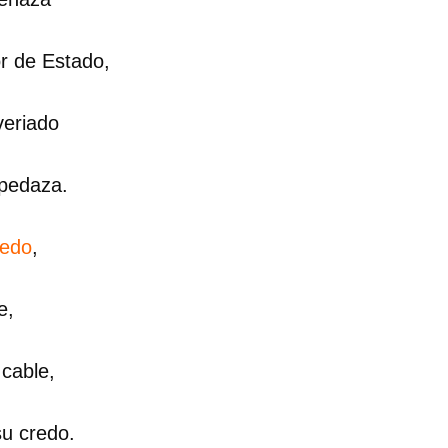
INICIAR SESIÓN
CANCELA
or de Estado,
veriado
spedaza.
iedo
,
e,
cable,
su credo.