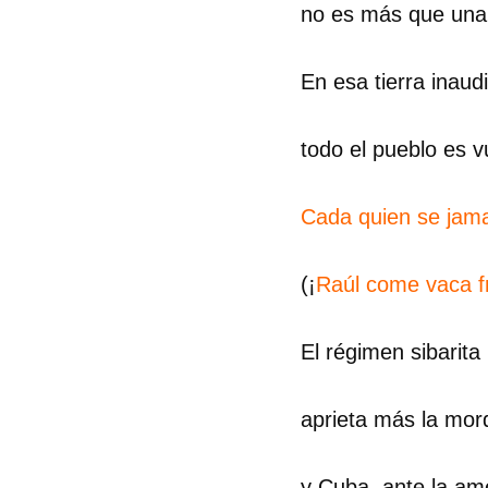
no es más que una 
En esa tierra inaudi
todo el pueblo es v
Cada quien se jama
(¡
Raúl come vaca fr
El régimen sibarita
Guar
aprieta más la mor
Para
cuen
y Cuba, ante la a