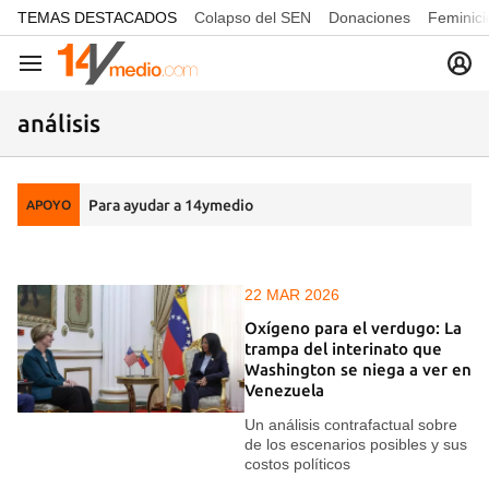
common.go-to-content
TEMAS DESTACADOS
Colapso del SEN
Donaciones
Feminici
Navegación
análisis
Para ayudar a 14ymedio
APOYO
22 MAR 2026
Oxígeno para el verdugo: La
trampa del interinato que
Washington se niega a ver en
Venezuela
Un análisis contrafactual sobre
de los escenarios posibles y sus
costos políticos