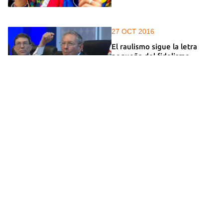
27 OCT 2016
El raulismo sigue la letra
pequeña del fidelismo
22 JUN 2016
América Latina ante el espejo
del ‘Brexit’
11 MAR 2016
No logró inmolar a "su
pueblo" para acabar con el
"imperialismo yanqui"