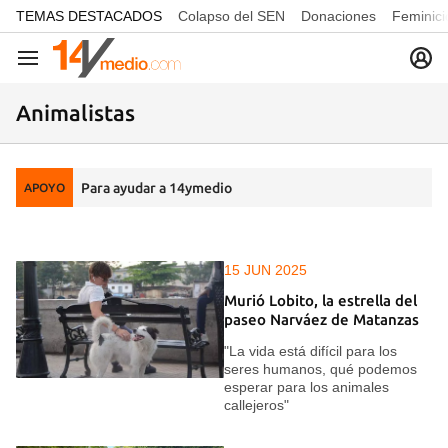
common.go-to-content
TEMAS DESTACADOS
Colapso del SEN
Donaciones
Feminici
Navegación
Animalistas
Para ayudar a 14ymedio
APOYO
15 JUN 2025
Murió Lobito, la estrella del
paseo Narváez de Matanzas
"La vida está difícil para los
seres humanos, qué podemos
esperar para los animales
callejeros"