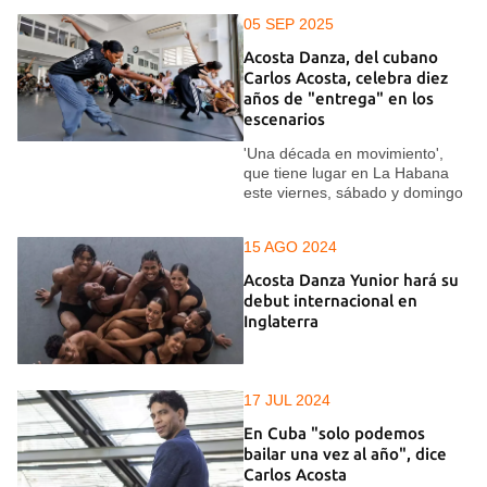
05 SEP 2025
Acosta Danza, del cubano
Carlos Acosta, celebra diez
años de "entrega" en los
escenarios
'Una década en movimiento',
que tiene lugar en La Habana
este viernes, sábado y domingo
15 AGO 2024
Acosta Danza Yunior hará su
debut internacional en
Inglaterra
17 JUL 2024
En Cuba "solo podemos
bailar una vez al año", dice
Carlos Acosta