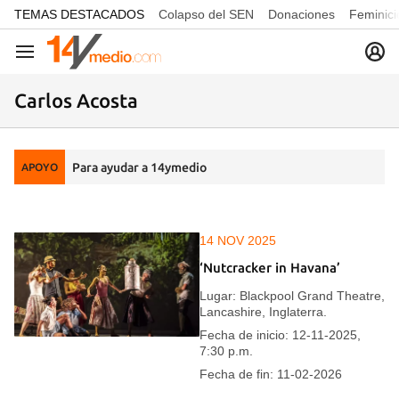
common.go-to-content
TEMAS DESTACADOS
Colapso del SEN
Donaciones
Feminici
Navegación
Carlos Acosta
Para ayudar a 14ymedio
APOYO
14 NOV 2025
‘Nutcracker in Havana’
Lugar: Blackpool Grand Theatre,
Lancashire, Inglaterra.
Fecha de inicio: 12-11-2025,
7:30 p.m.
Fecha de fin: 11-02-2026