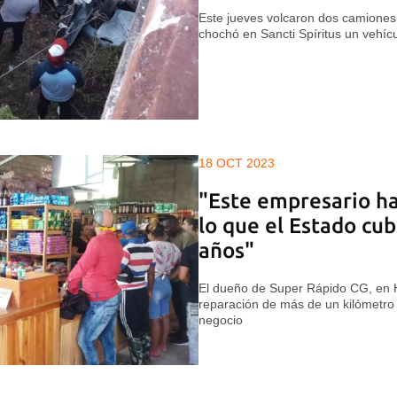
Este jueves volcaron dos camione
chochó en Sancti Spíritus un vehíc
18 OCT 2023
"Este empresario h
lo que el Estado cu
años"
El dueño de Super Rápido CG, en Ho
reparación de más de un kilómetro 
negocio