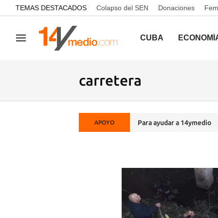
common.go-to-content
TEMAS DESTACADOS
Colapso del SEN
Donaciones
Femi
CUBA
ECONOMÍ
Navegación
carretera
Para ayudar a 14ymedio
APOYO