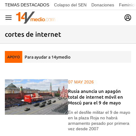
common.go-to-content
TEMAS DESTACADOS
Colapso del SEN
Donaciones
Feminici
Navegación
cortes de internet
Para ayudar a 14ymedio
APOYO
07 MAY 2026
Rusia anuncia un apagón
total de internet móvil en
Moscú para el 9 de mayo
En el desfile militar el 9 de mayo
en la plaza Roja no habrá
armamento pesado por primera
vez desde 2007