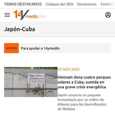
common.go-to-content
TEMAS DESTACADOS
Colapso del SEN
Donaciones
Feminici
Navegación
Japón-Cuba
Para ayudar a 14ymedio
APOYO
20 NOV 2025
Vietnam dona cuatro parques
solares a Cuba, sumida en
una grave crisis energética
Japón anuncia un paquete
humanitario por un millón de
dólares para los damnificados
de Melissa