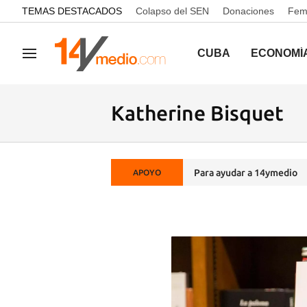
common.go-to-content
TEMAS DESTACADOS
Colapso del SEN
Donaciones
Femi
CUBA
ECONOMÍ
Navegación
Katherine Bisquet
Para ayudar a 14ymedio
APOYO