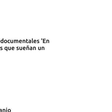
 documentales 'En
res que sueñan un
anio