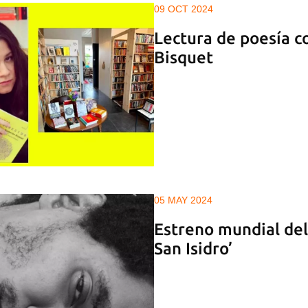
09 OCT 2024
Lectura de poesía c
Bisquet
05 MAY 2024
Estreno mundial de
San Isidro’