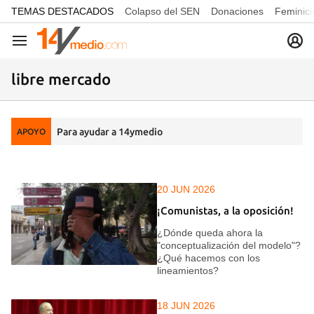
common.go-to-content
TEMAS DESTACADOS
Colapso del SEN
Donaciones
Feminici
Navegación
libre mercado
Para ayudar a 14ymedio
APOYO
20 JUN 2026
¡Comunistas, a la oposición!
¿Dónde queda ahora la
"conceptualización del modelo"?
¿Qué hacemos con los
lineamientos?
18 JUN 2026