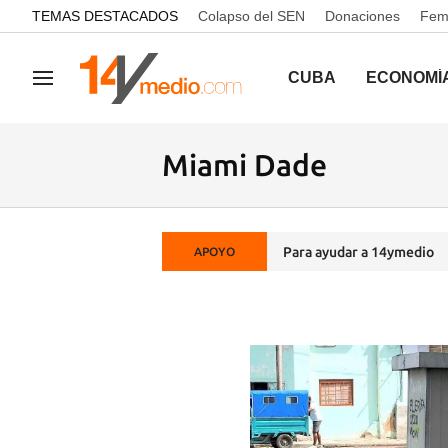
common.go-to-content
TEMAS DESTACADOS
Colapso del SEN
Donaciones
Femi
CUBA
ECONOMÍ
Navegación
Miami Dade
Para ayudar a 14ymedio
APOYO