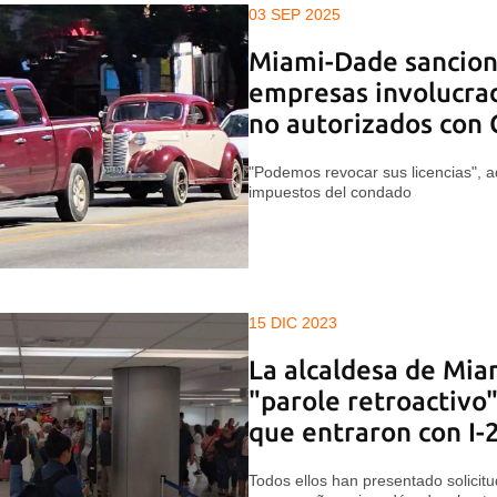
03 SEP 2025
Miami-Dade sanciona
empresas involucra
no autorizados con
"Podemos revocar sus licencias", a
impuestos del condado
15 DIC 2023
La alcaldesa de Mia
"parole retroactivo
que entraron con I-
Todos ellos han presentado solicitu