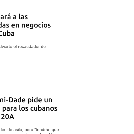
rá a las
das en negocios
 Cuba
dvierte el recaudador de
mi-Dade pide un
" para los cubanos
220A
des de asilo, pero "tendrán que