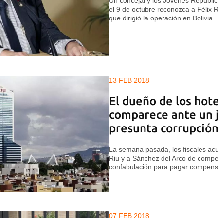
Un concejal y los Jóvenes Republ
el 9 de octubre reconozca a Félix R
que dirigió la operación en Bolivia
13 FEB 2018
El dueño de los hote
comparece ante un 
presunta corrupció
La semana pasada, los fiscales ac
Riu y a Sánchez del Arco de compen
confabulación para pagar compensa
07 FEB 2018