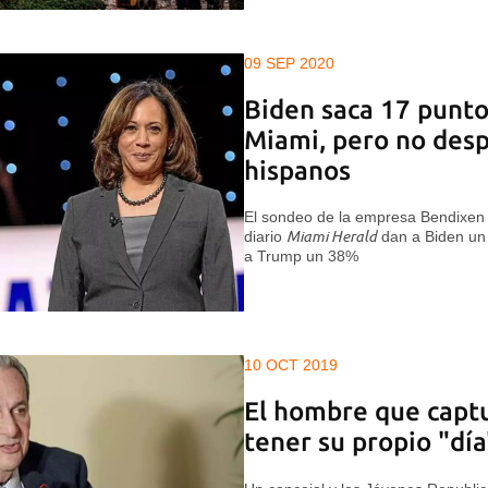
09 SEP 2020
Biden saca 17 punt
Miami, pero no desp
hispanos
El sondeo de la empresa Bendixen &
diario
Miami Herald
dan a Biden un 
a Trump un 38%
10 OCT 2019
El hombre que capt
tener su propio "dí