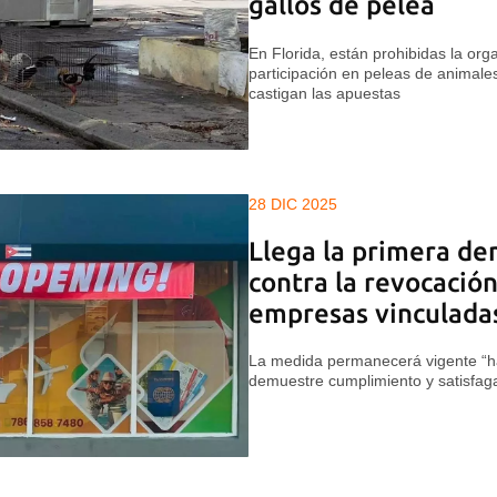
gallos de pelea
En Florida, están prohibidas la or
participación en peleas de animale
castigan las apuestas
28 DIC 2025
Llega la primera de
contra la revocación
empresas vinculada
La medida permanecerá vigente “ha
demuestre cumplimiento y satisfaga 