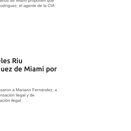
icanos de Miami proponen que
odríguez, el agente de la CIA
les Riu
juez de Miami por
n
usaron a Mariano Fernández, a
sación ilegal y de
ción ilegal