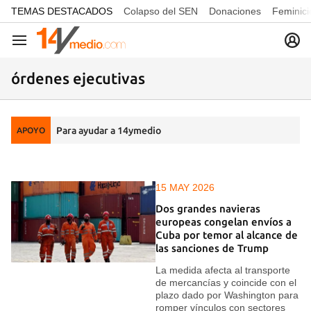
common.go-to-content
TEMAS DESTACADOS
Colapso del SEN
Donaciones
Feminici
Navegación
órdenes ejecutivas
Para ayudar a 14ymedio
APOYO
15 MAY 2026
Dos grandes navieras
europeas congelan envíos a
Cuba por temor al alcance de
las sanciones de Trump
La medida afecta al transporte
de mercancías y coincide con el
plazo dado por Washington para
romper vínculos con sectores