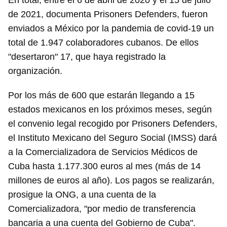
En total, entre el 6 de abril de 2020 y el 15 de julio
Para poder guardar como favorito, primero has de
de 2021, documenta Prisoners Defenders, fueron
iniciar sesión con tu cuenta de 14ymedio.
enviados a México por la pandemia de covid-19 un
total de 1.947 colaboradores cubanos. De ellos
INICIAR SESIÓN
CANCELAR
"desertaron" 17, que haya registrado la
organización.
Por los más de 600 que estarán llegando a 15
estados mexicanos en los próximos meses, según
el convenio legal recogido por Prisoners Defenders,
el Instituto Mexicano del Seguro Social (IMSS) dará
a la Comercializadora de Servicios Médicos de
Cuba hasta 1.177.300 euros al mes (más de 14
millones de euros al año). Los pagos se realizarán,
prosigue la ONG, a una cuenta de la
Comercializadora, "por medio de transferencia
bancaria a una cuenta del Gobierno de Cuba".