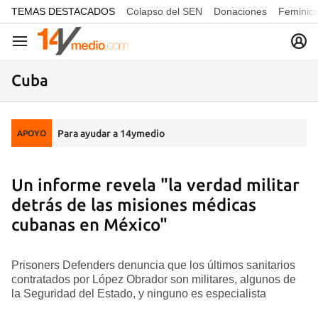
common.go-to-content
TEMAS DESTACADOS
Colapso del SEN
Donaciones
Feminici
Navegación
Cuba
Para ayudar a 14ymedio
APOYO
Un informe revela "la verdad militar
detrás de las misiones médicas
cubanas en México"
Prisoners Defenders denuncia que los últimos sanitarios
contratados por López Obrador son militares, algunos de
la Seguridad del Estado, y ninguno es especialista