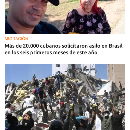
TURISMO
Cada vez más cubanos de la diáspora escogen
otras islas del Caribe para reunirse con sus
familias
MIGRACIÓN
Más de 20.000 cubanos solicitaron asilo en Brasil
en los seis primeros meses de este año