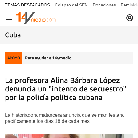
common.go-to-content
TEMAS DESTACADOS
Colapso del SEN
Donaciones
Feminici
Navegación
Cuba
Para ayudar a 14ymedio
APOYO
La profesora Alina Bárbara López
denuncia un "intento de secuestro"
por la policía política cubana
La historiadora matancera anuncia que se manifestará
pacíficamente los días 18 de cada mes