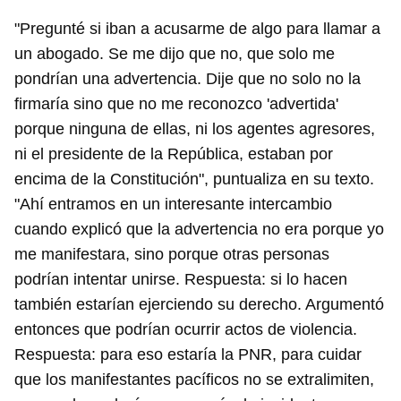
"Pregunté si iban a acusarme de algo para llamar a
un abogado. Se me dijo que no, que solo me
Guardar como favorito
pondrían una advertencia. Dije que no solo no la
firmaría sino que no me reconozco 'advertida'
Para poder guardar como favorito, primero has de
iniciar sesión con tu cuenta de 14ymedio.
porque ninguna de ellas, ni los agentes agresores,
ni el presidente de la República, estaban por
INICIAR SESIÓN
CANCELAR
encima de la Constitución", puntualiza en su texto.
"Ahí entramos en un interesante intercambio
cuando explicó que la advertencia no era porque yo
me manifestara, sino porque otras personas
podrían intentar unirse. Respuesta: si lo hacen
también estarían ejerciendo su derecho. Argumentó
entonces que podrían ocurrir actos de violencia.
Respuesta: para eso estaría la PNR, para cuidar
que los manifestantes pacíficos no se extralimiten,