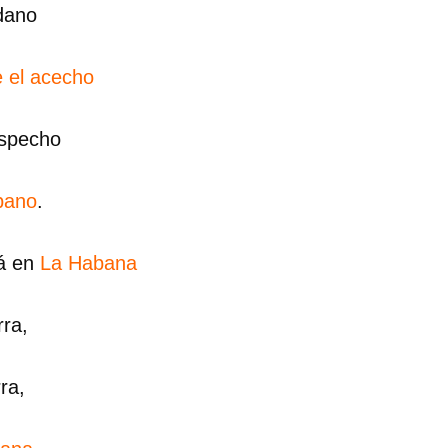
dano
INICIAR SESIÓN
CANCELA
e el acecho
especho
bano
.
lá en
La Habana
rra,
ra,