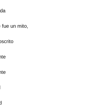
ada
 fue un mito,
scrito
nte
nte
d
d