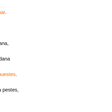
har
.
ana,
adana
huestes
.
a pestes,