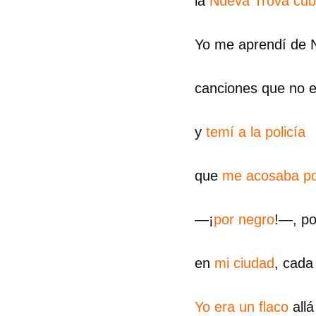
la
Nueva Trova cu
Yo me aprendí de 
canciones que no e
y
temí a la policía
que
me acosaba po
—¡
por negro
!—, po
en
mi ciudad
, cada
Yo era un flaco
all