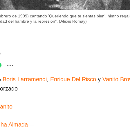
ebrero de 1999) cantando 'Queriendo que te sientas bien', himno rega
uidad del hambre y la represión". (Alexis Romay)
6
A
Boris Larramendi
,
Enrique Del Risco
y
Vanito Br
 forzado
anito
cha Almada
—