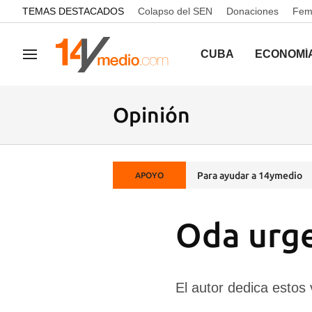
common.go-to-content
TEMAS DESTACADOS
Colapso del SEN
Donaciones
Femi
CUBA
ECONOMÍ
Navegación
Opinión
Para ayudar a 14ymedio
APOYO
Oda urge
El autor dedica estos