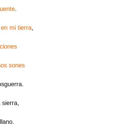
cuente
.
 en mi tierra
,
nciones
nos sones
osguerra.
 sierra,
dar como favorito
llano.
 poder guardar como favorito, primero has de iniciar sesión con
ta de 14ymedio.