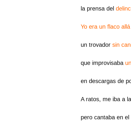
la prensa del
delin
Yo era un flaco allá
un trovador
sin ca
que improvisaba
u
en descargas de p
A ratos, me iba a la
Guar
pero cantaba en el 
Para
cuen