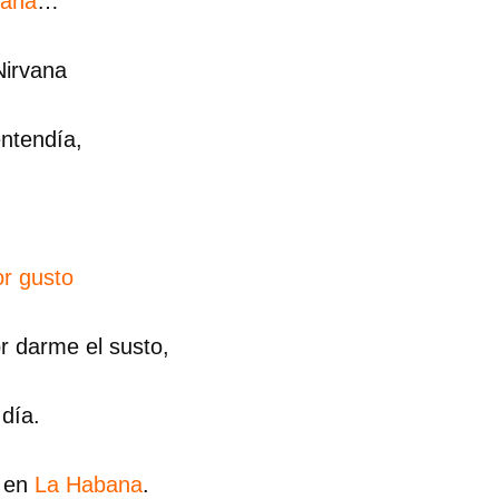
bana
…
Nirvana
ntendía,
r gusto
r darme el susto,
 día.
á en
La Habana
.