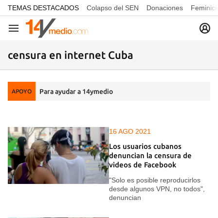
common.go-to-content
TEMAS DESTACADOS
Colapso del SEN
Donaciones
Feminici
Navegación
censura en internet Cuba
Para ayudar a 14ymedio
APOYO
16 AGO 2021
Los usuarios cubanos
denuncian la censura de
videos de Facebook
"Solo es posible reproducirlos
desde algunos VPN, no todos",
denuncian