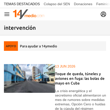
common.go-to-content
TEMAS DESTACADOS
Colapso del SEN
Donaciones
Feminici
Navegación
intervención
Para ayudar a 14ymedio
APOYO
13 JUN 2026
Toque de queda, túneles y
aviones en fuga: las bolas de
mayo en Cuba
La crisis energética y el
secretismo oficial alimentaron un
mes de rumores sobre medidas
extremas, Opción Cero o huidas
de la cúpula del régimen