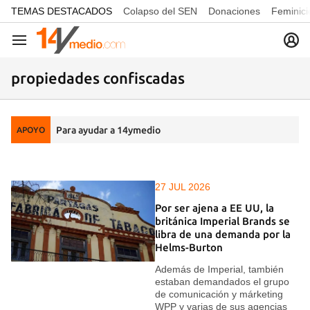
common.go-to-content
TEMAS DESTACADOS
Colapso del SEN
Donaciones
Feminici
Navegación
propiedades confiscadas
Para ayudar a 14ymedio
APOYO
27 JUL 2026
Por ser ajena a EE UU, la
británica Imperial Brands se
libra de una demanda por la
Helms-Burton
Además de Imperial, también
estaban demandados el grupo
de comunicación y márketing
WPP y varias de sus agencias