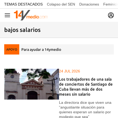
common.go-to-content
TEMAS DESTACADOS
Colapso del SEN
Donaciones
Feminici
Navegación
bajos salarios
Para ayudar a 14ymedio
APOYO
24 JUL 2026
Los trabajadores de una sala
de conciertos de Santiago de
Cuba llevan más de dos
meses sin salario
La directora dice que viven una
“angustiante situación para
quienes esperan un salario por
modesto que sea”