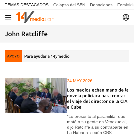
common.go-to-content
TEMAS DESTACADOS
Colapso del SEN
Donaciones
Feminici
Navegación
John Ratcliffe
Para ayudar a 14ymedio
APOYO
24 MAY 2026
Los medios echan mano de la
novela policiaca para contar
el viaje del director de la CIA
a Cuba
"Le presento al paramilitar que
mató a su gente en Venezuela",
dijo Ratcliffe a su contraparte en
La Habana, según CBS