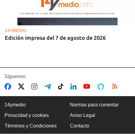
14YMEDIO
Edición impresa del 7 de agosto de 2026
Síguenos:
14ymedio
Normas para comentar
Privacidad y cookies
Aviso Legal
DEPORTACIONES EE UU
Términos y Condiciones
Contacto
El ICE envía a la fuerza a migrantes, entre ellos