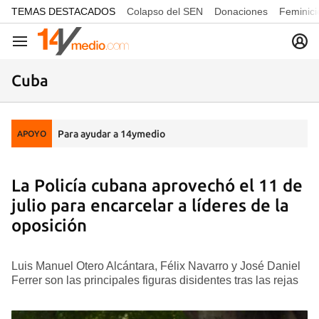
common.go-to-content
TEMAS DESTACADOS
Colapso del SEN
Donaciones
Feminici
Navegación
Cuba
Para ayudar a 14ymedio
APOYO
La Policía cubana aprovechó el 11 de
julio para encarcelar a líderes de la
oposición
Luis Manuel Otero Alcántara, Félix Navarro y José Daniel
Ferrer son las principales figuras disidentes tras las rejas