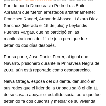
iniciar sesión con tu cuenta de 14ymedio.
Partido por la Democracia Pedro Luis Boitel
Abraham que fueron arrestados arbitrariamente:
INICIAR SESIÓN
CANCELAR
Francisco Rangel, Armando Abascal, Lázaro Díaz
Sánchez (liberado el 15 de julio) y Leylandis
Puentes Vargas, que no participó en las
manifestaciones del 11 de julio pero que fue
detenido dos días después.
Por su parte, José Daniel Ferrer, al igual que
Navarro, prisionero durante la Primavera Negra de
2003, aún está reportado como desaparecido.
Nelva Ortega, esposa del disidente, denunció en
sus redes que el líder de la Unpacu salió el día 11
de su casa a apoyar el estallido social pero que fue
detenido "a dos cuadras y media" de su vivienda