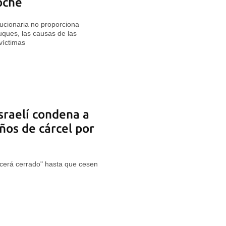
oche
ucionaria no proporciona
buques, las causas de las
víctimas
israelí condena a
ños de cárcel por
erá cerrado" hasta que cesen