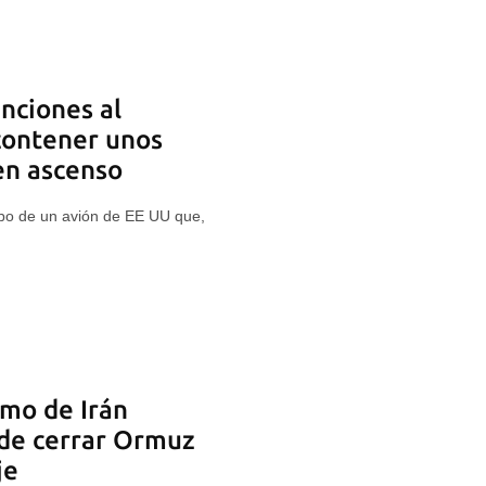
nciones al
contener unos
en ascenso
rribo de un avión de EE UU que,
emo de Irán
ide cerrar Ormuz
je