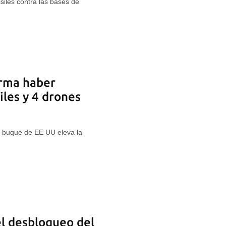
iles contra las bases de
irma haber
iles y 4 drones
n buque de EE UU eleva la
l desbloqueo del