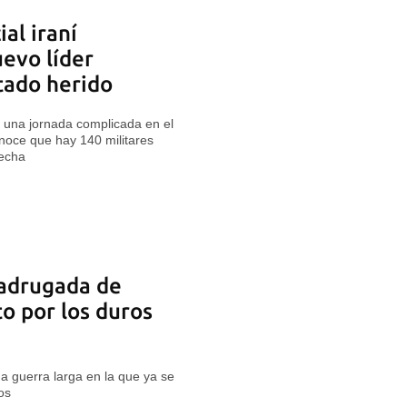
al iraní
evo líder
tado herido
 una jornada complicada en el
oce que hay 140 militares
fecha
adrugada de
to por los duros
a guerra larga en la que ya se
os