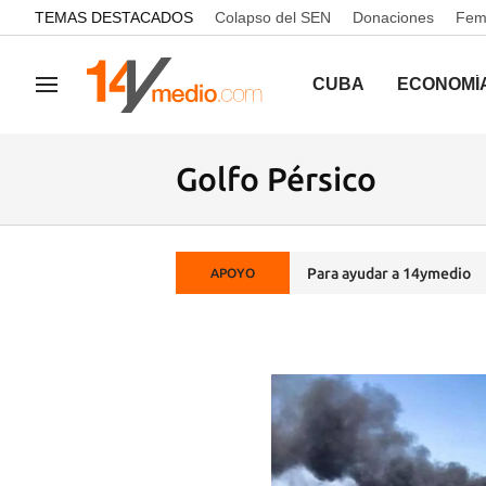
common.go-to-content
TEMAS DESTACADOS
Colapso del SEN
Donaciones
Femi
CUBA
ECONOMÍ
Navegación
Golfo Pérsico
Para ayudar a 14ymedio
APOYO