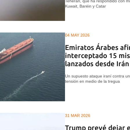
Teherán, que ha respondido con mis
Kuwait, Baréin y Catar
04 MAY 2026
Emiratos Árabes af
interceptado 15 mis
lanzados desde Irán
Un supuesto ataque iraní contra u
tensión en medio de la tregua
31 MAR 2026
Trump prevé dejar e