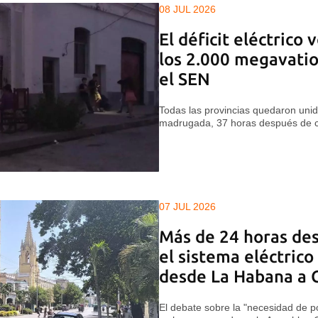
08 JUL 2026
El déficit eléctrico 
los 2.000 megavatio
el SEN
Todas las provincias quedaron unida
madrugada, 37 horas después de 
07 JUL 2026
Más de 24 horas des
el sistema eléctrico
desde La Habana a C
El debate sobre la "necesidad de p