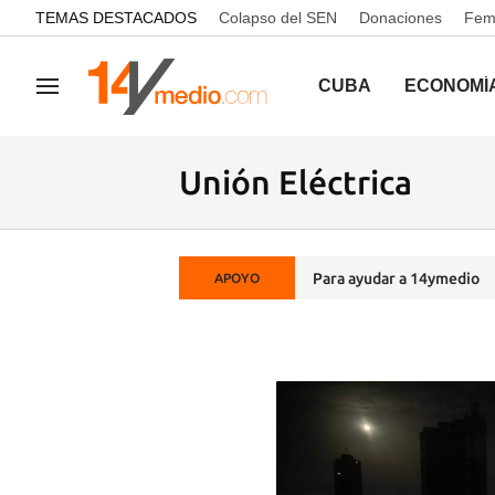
common.go-to-content
TEMAS DESTACADOS
Colapso del SEN
Donaciones
Femi
CUBA
ECONOMÍ
Navegación
Unión Eléctrica
Para ayudar a 14ymedio
APOYO