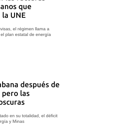
ubanos que
n la UNE
isas, el régimen llama a
 el plan estatal de energía
Habana después de
 pero las
 oscuras
do en su totalidad, el déficit
ergía y Minas