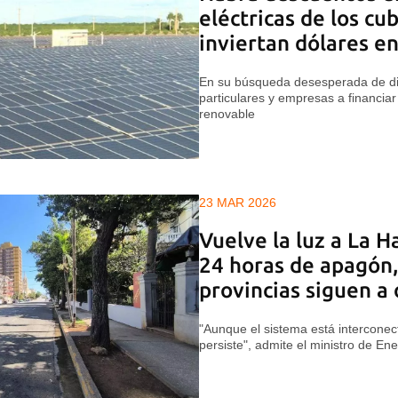
eléctricas de los c
inviertan dólares e
En su búsqueda desesperada de div
particulares y empresas a financiar
renovable
23 MAR 2026
Vuelve la luz a La 
24 horas de apagón,
provincias siguen a
"Aunque el sistema está interconecta
persiste", admite el ministro de En